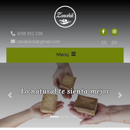
658 912 336
zanabilicb@gmail.com
ES
EN
Menú
Puro y natural
Previous
Nex